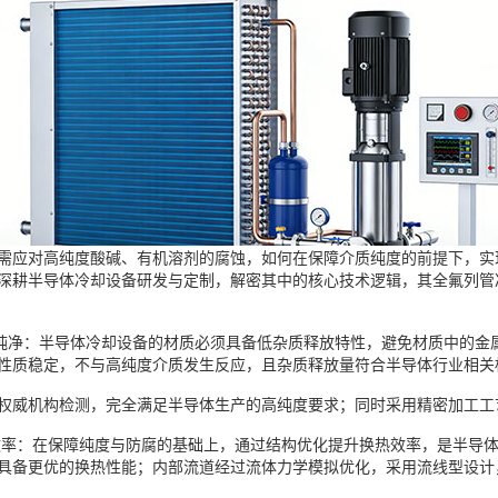
应对高纯度酸碱、有机溶剂的腐蚀，如何在保障介质纯度的前提下，实
深耕半导体冷却设备研发与定制，解密其中的核心技术逻辑，其全氟列管
净：半导体冷却设备的材质必须具备低杂质释放特性，避免材质中的金
性质稳定，不与高纯度介质发生反应，且杂质释放量符合半导体行业相关
威机构检测，完全满足半导体生产的高纯度要求；同时采用精密加工工
率：在保障纯度与防腐的基础上，通过结构优化提升换热效率，是半导体
具备更优的换热性能；内部流道经过流体力学模拟优化，采用流线型设计