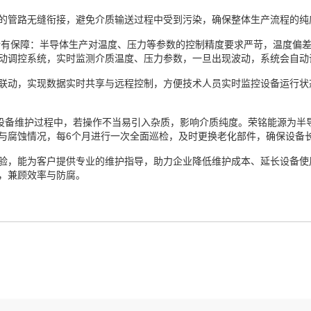
管路无缝衔接，避免介质输送过程中受到污染，确保整体生产流程的纯
有保障：半导体生产对温度、压力等参数的控制精度要求严苛，温度偏差
动调控系统，实时监测介质温度、压力参数，一旦出现波动，系统会自动
动，实现数据实时共享与远程控制，方便技术人员实时监控设备运行状
备维护过程中，若操作不当易引入杂质，影响介质纯度。荣铭能源为半
与腐蚀情况，每6个月进行一次全面巡检，及时更换老化部件，确保设备
，能为客户提供专业的维护指导，助力企业降低维护成本、延长设备使
方案，兼顾效率与防腐。