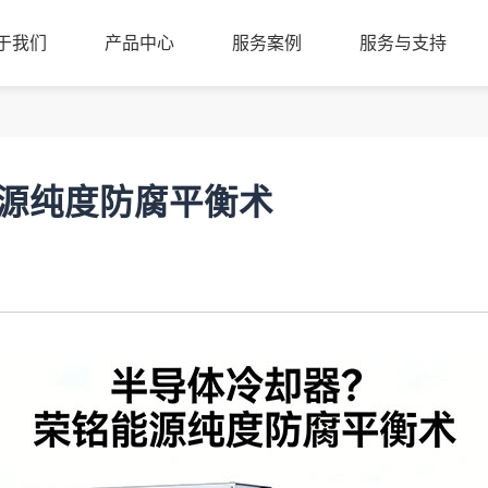
于我们
产品中心
服务案例
服务与支持
于我们
产品中心
服务案例
服务与支持
源纯度防腐平衡术