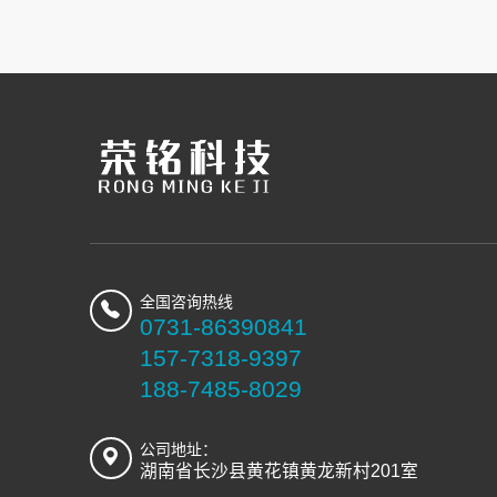
全国咨询热线
0731-86390841
157-7318-9397
188-7485-8029
公司地址：
湖南省长沙县黄花镇黄龙新村201室