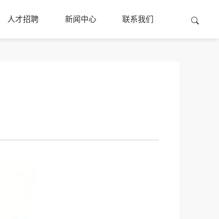
人才招聘
新闻中心
联系我们
人才招聘
新闻中心
联系我们