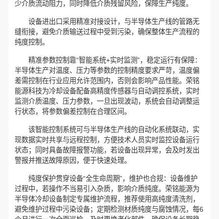
少介质流动阻力，同时降低介质残留风险，保障生产纯度。
设备进出口采用精准对接设计，与半导体生产线的管路无
缝衔接，避免介质输送过程中受到污染，确保整体生产流程的
纯度控制。
精准参数控制靠“智能系统+实时监测”，稳定运行有保障：
半导体生产对温度、压力等参数的控制精度要求严苛，温度偏
差需控制在行业应用允许范围内，否则会影响产品性能。荣铭
能源科技为冷却设备配备高精度传感器与自动调控系统，实时
监测介质温度、压力参数，一旦出现波动，系统会自动调整运
行状态，将参数偏差控制在合理区间。
该智能控制系统可与半导体生产线的自动化系统联动，实
现数据实时共享与远程控制，方便技术人员实时监控设备运行
状态；同时具备故障报警功能，若设备出现异常，会及时发出
警报并推送故障原因，便于快速处理。
纯度保护贯穿设备“全生命周期”，维护也合规：设备维护
过程中，若操作不当易引入杂质，影响介质纯度。荣铭能源为
半导体冷却设备制定专属维护流程，推荐使用高纯度清洗剂，
避免维护过程中污染设备；定期检测材质纯度与腐蚀情况，每6