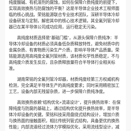
纯度酸碱、有机溶剂的腐蚀，如何在保障介质纯度的前提下，
实现高效换热与防腐蚀的平衡？这是半导体企业技术工程师面
临的核心挑战。荣铭能源联合专业技术团队，深耕半导体冷却
设备研发与定制，解密其中的核心技术逻辑，其全氟列管冷却
器已在某半导体公司成功应用，运行稳定无污染。
高纯度材质选择是“基础门槛”，从源头保障介质纯净：半
导体冷却设备的材质必须具备低杂质释放特性，避免材质中的
金属杂质、有害物质污染生产介质，影响半导体产品质量。荣
铭能源选用高纯度全氟列管材质，该材质化学性质稳定，不与
高纯度介质发生反应，且杂质释放量符合半导体行业相关标
准。
湖南荣铭的全氟列管冷却器，材质纯度经第三方权威机构
检测，完全满足半导体生产的高纯度要求；同时采用精密加工
工艺，设备内部无残留杂质，进一步保障介质纯净度。
高效换热依赖“结构优化+流道设计”，提升换热效率：在保
障纯度与防腐的基础上，通过结构优化提升换热效率，是半导
体冷却设备的关键。荣铭科技采用盘绕式结构设计，增加介质
与换热面的接触面积，相比传统列管式结构，具备更优的换热
性能；内部流道经过流体力学模拟优化，采用流线型设计，减