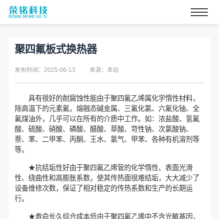
聚四氟板式换热器
发布时间：2025-06-13
来源：本站
具有很好的耐腐蚀性能由于聚四氟乙烯属化学惰性材料，
除高温下的元素氟，熔融态碱金属、三氟化氯、六氟化铀、全
氟煤油外，几乎可以在所有的介质中工作。如：浓盐酸、氢氟
酸、硫酸、硝酸、磷酸、醋酸、草酸、苛性钠、次氯酸钠、
萘、苯、二甲苯、丙酮、王水、氯气、甲苯、各种有机溶剂等
等。
★抗结垢性好由于聚四氟乙烯管的化学惰性、表面光滑
性、绕曲性和高膨胀系数，使其传热面很难结垢，大大减少了
设备维修次数，保证了相对稳定的传热系数和生产的长期运
行。
★寿命长久综合成本低由于聚四氟乙烯中不含光敏基因，