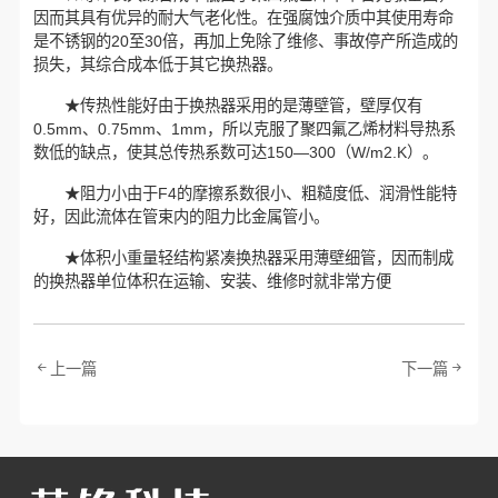
因而其具有优异的耐大气老化性。在强腐蚀介质中其使用寿命
是不锈钢的20至30倍，再加上免除了维修、事故停产所造成的
损失，其综合成本低于其它换热器。
★传热性能好由于换热器采用的是薄壁管，壁厚仅有
0.5mm、0.75mm、1mm，所以克服了聚四氟乙烯材料导热系
数低的缺点，使其总传热系数可达150—300（W/m2.K）。
★阻力小由于F4的摩擦系数很小、粗糙度低、润滑性能特
好，因此流体在管束内的阻力比金属管小。
★体积小重量轻结构紧凑换热器采用薄壁细管，因而制成
的换热器单位体积在运输、安装、维修时就非常方便
上一篇
下一篇